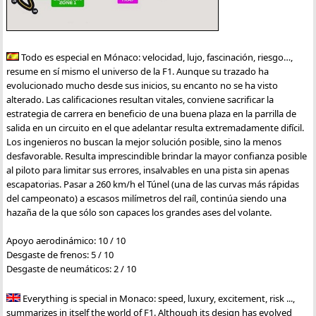
Todo es especial en Mónaco: velocidad, lujo, fascinación, riesgo…,
resume en sí mismo el universo de la F1. Aunque su trazado ha
evolucionado mucho desde sus inicios, su encanto no se ha visto
alterado. Las calificaciones resultan vitales, conviene sacrificar la
estrategia de carrera en beneficio de una buena plaza en la parrilla de
salida en un circuito en el que adelantar resulta extremadamente difícil.
Los ingenieros no buscan la mejor solución posible, sino la menos
desfavorable. Resulta imprescindible brindar la mayor confianza posible
al piloto para limitar sus errores, insalvables en una pista sin apenas
escapatorias. Pasar a 260 km/h el Túnel (una de las curvas más rápidas
del campeonato) a escasos milímetros del raíl, continúa siendo una
hazaña de la que sólo son capaces los grandes ases del volante.
Apoyo aerodinámico: 10 / 10
Desgaste de frenos: 5 / 10
Desgaste de neumáticos: 2 / 10
Everything is special in Monaco: speed, luxury, excitement, risk ...,
summarizes in itself the world of F1. Although its design has evolved