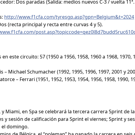
cedor: Dos paradas (Salida: medios nuevos C-3 / vuelta 11ª.
s:
http://www.f1cfa.com/tyresgp.asp?gpn=Belgium&t=2024
 (recta principal y recta entre curvas 4 y 5).
/www.f1cfa.com/post.asp?topiccode=qez0l8d7budd5ruc610
n este circuito: 57 (1950 a 1956, 1958, 1960 a 1968, 1970, 
Seis – Michael Schumacher (1992, 1995, 1996, 1997, 2001 y 20
atorce – Ferrari (1951, 1952, 1953, 1954, 1956, 1958, 1990, 1
, y Miami, en Spa se celebrará la tercera carrera Sprint de 
 y sesión de calificación para Sprint el viernes; Sprint y ses
, el domingo.
mios de Bélgica, el “poleman” ha ganado la carrera en seis