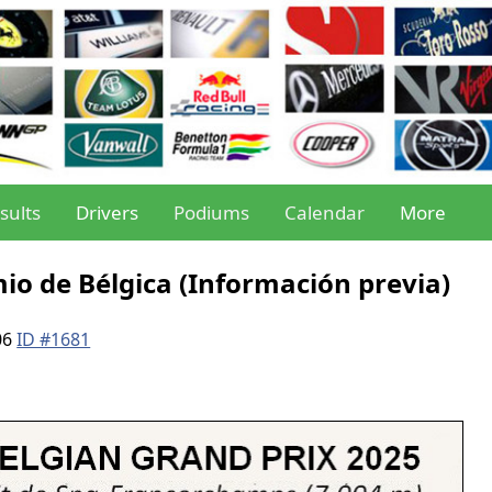
sults
Drivers
Podiums
Calendar
More
mio de Bélgica (Información previa)
06
ID #1681