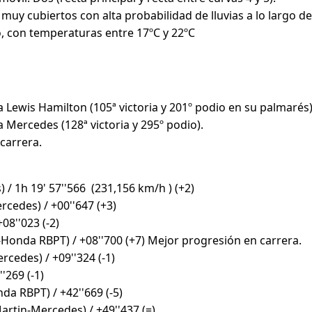
 muy cubiertos con alta probabilidad de lluvias a lo largo d
, con temperaturas entre 17ºC y 22ºC
a Lewis Hamilton (105ª victoria y 201º podio en su palmarés
a Mercedes (128ª victoria y 295º podio).
carrera.
 / 1h 19' 57''566 (231,156 km/h ) (+2)
cedes) / +00''647 (+3)
+08''023 (-2)
Honda RBPT) / +08''700 (+7) Mejor progresión en carrera.
cedes) / +09''324 (-1)
''269 (-1)
da RBPT) / +42''669 (-5)
rtin-Mercedes) / +49''437 (=)