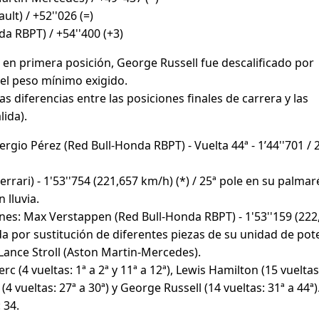
lt) / +52''026 (=)
da RBPT) / +54''400 (+3)
ra en primera posición, George Russell fue descalificado por
el peso mínimo exigido.
as diferencias entre las posiciones finales de carrera y las
lida).
ergio Pérez (Red Bull-Honda RBPT) - Vuelta 44ª - 1’44''701 /
errari) - 1'53''754 (221,657 km/h) (*) / 25ª pole en su palmar
 lluvia.
ones: Max Verstappen (Red Bull-Honda RBPT) - 1'53''159 (222
lida por sustitución de diferentes piezas de su unidad de pot
 Lance Stroll (Aston Martin-Mercedes).
rc (4 vueltas: 1ª a 2ª y 11ª a 12ª), Lewis Hamilton (15 vueltas:
 (4 vueltas: 27ª a 30ª) y George Russell (14 vueltas: 31ª a 44ª)
 34.