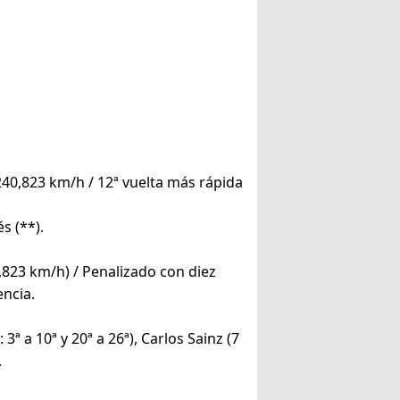
 240,823 km/h / 12ª vuelta más rápida
és (**).
,823 km/h) / Penalizado con diez
encia.
 3ª a 10ª y 20ª a 26ª), Carlos Sainz (7
.