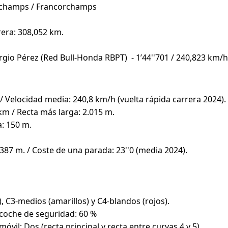
corchamps / Francorchamps
rrera: 308,052 km.
rgio Pérez (Red Bull-Honda RBPT) - 1’44''701 / 240,823 km/h
 Velocidad media: 240,8 km/h (vuelta rápida carrera 2024).
 km / Recta más larga: 2.015 m.
a: 150 m.
: 387 m. / Coste de una parada: 23''0 (media 2024).
 C3-medios (amarillos) y C4-blandos (rojos).
l coche de seguridad: 60 %
móvil: Dos (recta principal y recta entre curvas 4 y 5).