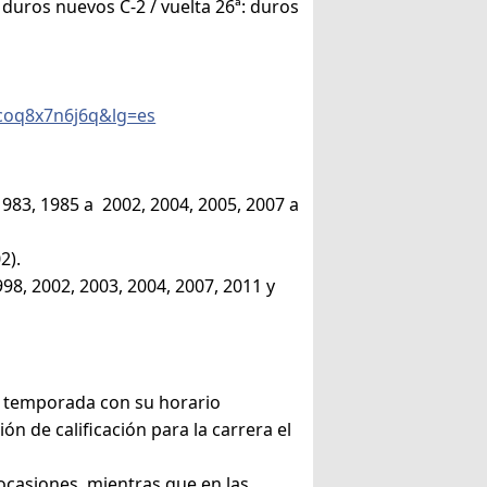
 duros nuevos C-2 / vuelta 26ª: duros
coq8x7n6j6q&lg=es
1983, 1985 a 2002, 2004, 2005, 2007 a
02).
998, 2002, 2003, 2004, 2007, 2011 y
la temporada con su horario
ión de calificación para la carrera el
 ocasiones, mientras que en las