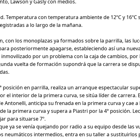
pinto, Lawson y Gasly con medios.
d. Temperatura con temperatura ambiente de 12ºC y 16ºC sob
egistradas a lo largo de la mañana.
n, con los monoplazas ya formados sobre la parrilla, las l
, para posteriormente apagarse, estableciendo así una nueva
 inmovilizado por un problema con la caja de cambios, por 
gunda vuelta de formación supondrá que la carrera se dispu
idas.
3ª posición en parrilla, realiza un arranque espectacular sup
or el interior de la primera curva, se sitúa líder de carrera
 Antonelli, anticipa su frenada en la primera curva y cae a l
e la primera curva y supera a Piastri por la 4ª posición. Lec
r para situarse 7º.
i que ya se venía quejando por radio a su equipo desde las v
s neumáticos intermedios, entra en su taller a sustituirlos