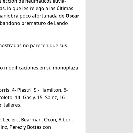
 elección de neumáticos lluvia-
s, lo que les relegó a las últimas
a maniobra poco afortunada de
Oscar
el abandono prematuro de Lando
s mostradas no parecen que sus
izado modificaciones en su monoplaza
rris, 4- Piastri, 5 - Hamilton, 6-
leto, 14- Gasly, 15- Sainz, 16-
 talleres.
r, Leclerc, Bearman, Ocon, Albon,
ainz, Pérez y Bottas con