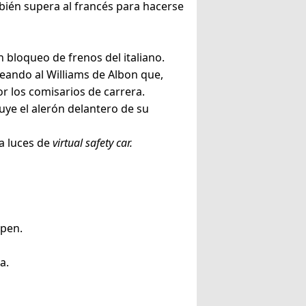
mbién supera al francés para hacerse
un bloqueo de frenos del italiano.
peando al Williams de Albon que,
or los comisarios de carrera.
uye el alerón delantero de su
la luces de
virtual safety car.
ppen.
a.