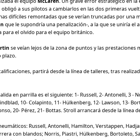
nizaba el equipo
McLaren
. Un grave error estratégico en la
, obligó a sus pilotos a cambiarlos en las dos primeras vuelta
 unas difíciles remontadas que se verían truncadas por un
on
que le supondría una penalización-, a la que se uniría 
para el olvido para el equipo británico.
rtin
se veían lejos de la zona de puntos y las prestacione
 plazo.
calificaciones, partirá desde la línea de talleres, tras real
ida en parrilla es el siguiente: 1- Russell, 2- Antonelli, 3 - No
indblad, 10- Colapinto, 11- Hülkenberg, 12- Lawson, 13- Borto
nso, 20- Pérez, 21- Bottas. Stroll arrancará desde la línea de
 neumáticos: Russell, Antonelli, Hamilton, Verstappen, Hadja
arrera con blandos; Norris, Piastri, Hülkenberg, Bortoleto, S