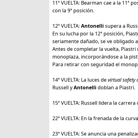
11ª VUELTA: Bearman cae a la 11ª pos
con la 9ª posición.
12ª VUELTA:
Antonelli
supera a Russe
En su lucha por la 12ª posición, Pia
seriamente dañado, se ve obligado a
Antes de completar la vuelta, Piastr
monoplaza, incorporándose a la pista
Para retirar con seguridad el monopl
14ª VUELTA: La luces de
virtual safety 
Russell y
Antonelli
doblan a Piastri.
15ª VUELTA: Russell lidera la carrera
22ª VUELTA: En la frenada de la curv
23ª VUELTA: Se anuncia una penalizaci