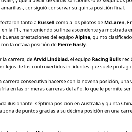
ivas-, y que a pesar de varias sanciones -diez segundos p
amarillas-, consiguió conservar su quinta posición final.
afectaron tanto a
Russell
como a los pilotos de
McLaren
,
F
ón en la F1-, manteniendo su línea ascendente ya mostrada en
as buenas prestaciones del equipo
Alpine
, quinto clasifica
con la octava posición de
Pierre Gasly
.
 la carrera, de
Arvid Lindblad
, el equipo
Racing Bull
s reci
vez lejos de los controvertidos incidentes que suele protagon
 carrera consecutiva hacerse con la novena posición, una 
ía en las primeras carreras del año, lo que le permite ser
 ilusionante -séptima posición en Australia y quinta China
 la zona de puntos gracias a su décima posición en una car