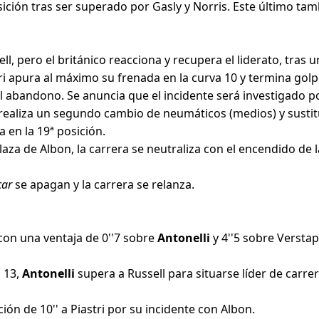
ición tras ser superado por Gasly y Norris. Este último ta
ll, pero el británico reacciona y recupera el liderato, tras 
stri apura al máximo su frenada en la curva 10 y termina gol
l abandono. Se anuncia que el incidente será investigado p
i realiza un segundo cambio de neumáticos (medios) y sustit
 en la 19ª posición.
aza de Albon, la carrera se neutraliza con el encendido de 
car
se apagan y la carrera se relanza.
 con una ventaja de 0''7 sobre
Antonelli
y 4''5 sobre Versta
a 13,
Antonelli
supera a Russell para situarse líder de carrer
ón de 10'' a Piastri por su incidente con Albon.