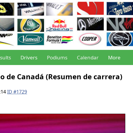
sults
Drivers
Podiums
Calendar
More
mio de Canadá (Resumen de carrera)
:14
ID #1729