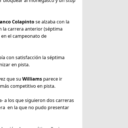
or bloquear al monegasco y un stop
ranco Colapinto
se alzaba con la
 la carrera anterior (séptima
do en el campeonato de
bía con satisfacción la séptima
izar en pista.
vez que su
Williams
parece ir
 más competitivo en pista.
- a los que siguieron dos carreras
rera en la que no pudo presentar