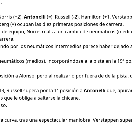
.
Norris (+2),
Antonelli
(=), Russell (-2), Hamilton (+1, Verstapp
berg (=) ocupan las diez primeras posiciones de carrera.
e equipo, Norris realiza un cambio de neumáticos (medios) 
arrera.
ando por los neumáticos intermedios parece haber dejado a 
eumáticos (medios), incorporándose a la pista en la 19ª po
ición a Alonso, pero al realizarlo por fuera de de la pista, 
13, Russell supera por la 1ª posición a
Antonelli
que, apura
 que le obliga a saltarse la chicane.
nso.
ra curva, tras una espectacular maniobra, Verstappen super