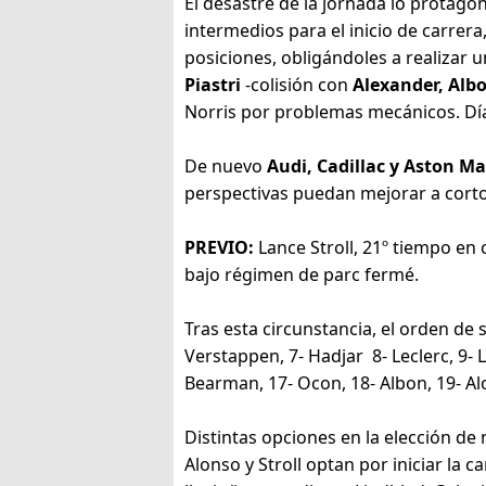
El desastre de la jornada lo protago
intermedios para el inicio de carrera
posiciones, obligándoles a realizar
Piastri
-colisión con
Alexander, Alb
Norris por problemas mecánicos. Día 
De nuevo
Audi, Cadillac y Aston Ma
perspectivas puedan mejorar a corto
PREVIO:
Lance Stroll, 21º tiempo en 
bajo régimen de parc fermé.
Tras esta circunstancia, el orden de sal
Verstappen, 7- Hadjar 8- Leclerc, 9- L
Bearman, 17- Ocon, 18- Albon, 19- Alo
Distintas opciones en la elección de
Alonso y Stroll optan por iniciar la c