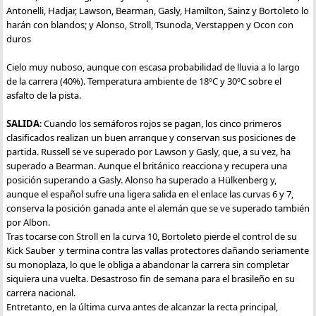
Antonelli, Hadjar, Lawson, Bearman, Gasly, Hamilton, Sainz y Bortoleto lo
harán con blandos; y Alonso, Stroll, Tsunoda, Verstappen y Ocon con
duros
Cielo muy nuboso, aunque con escasa probabilidad de lluvia a lo largo
de la carrera (40%). Temperatura ambiente de 18ºC y 30ºC sobre el
asfalto de la pista.
SALIDA
: Cuando los semáforos rojos se pagan, los cinco primeros
clasificados realizan un buen arranque y conservan sus posiciones de
partida. Russell se ve superado por Lawson y Gasly, que, a su vez, ha
superado a Bearman. Aunque el británico reacciona y recupera una
posición superando a Gasly. Alonso ha superado a Hülkenberg y,
aunque el español sufre una ligera salida en el enlace las curvas 6 y 7,
conserva la posición ganada ante el alemán que se ve superado también
por Albon.
Tras tocarse con Stroll en la curva 10, Bortoleto pierde el control de su
Kick Sauber y termina contra las vallas protectores dañando seriamente
su monoplaza, lo que le obliga a abandonar la carrera sin completar
siquiera una vuelta. Desastroso fin de semana para el brasileño en su
carrera nacional.
Entretanto, en la última curva antes de alcanzar la recta principal,