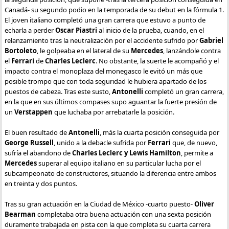
Canadá- su segundo podio en la temporada de su debut en la fórmula 1.
El joven italiano completó una gran carrera que estuvo a punto de
echarla a perder
Oscar Piastri
al inicio de la prueba, cuando, en el
relanzamiento tras la neutralización por el accidente sufrido por
Gabriel
Bortoleto
, le golpeaba en el lateral de su
Mercedes
, lanzándole contra
el
Ferrari
de
Charles Leclerc
. No obstante, la suerte le acompañó y el
impacto contra el monoplaza del monegasco le evitó un más que
posible trompo que con toda seguridad le hubiera apartado de los
puestos de cabeza. Tras este susto,
Antonelli
completó un gran carrera,
en la que en sus últimos compases supo aguantar la fuerte presión de
un
Verstappen
que luchaba por arrebatarle la posición.
El buen resultado de
Antonelli
, más la cuarta posición conseguida por
George Russell
, unido a la debacle sufrida por
Ferrari
que, de nuevo,
sufría el abandono de
Charles Leclerc y Lewis Hamilton
, permite a
Mercedes
superar al equipo italiano en su particular lucha por el
subcampeonato de constructores, situando la diferencia entre ambos
en treinta y dos puntos.
Tras su gran actuación en la Ciudad de México -cuarto puesto-
Oliver
Bearman
completaba otra buena actuación con una sexta posición
duramente trabajada en pista con la que completa su cuarta carrera