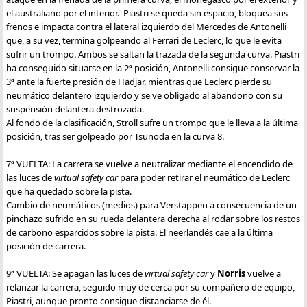
el australiano por el interior. Piastri se queda sin espacio, bloquea sus
frenos e impacta contra el lateral izquierdo del Mercedes de Antonelli
que, a su vez, termina golpeando al Ferrari de Leclerc, lo que le evita
sufrir un trompo. Ambos se saltan la trazada de la segunda curva. Piastri
ha conseguido situarse en la 2ª posición, Antonelli consigue conservar la
3ª ante la fuerte presión de Hadjar, mientras que Leclerc pierde su
neumático delantero izquierdo y se ve obligado al abandono con su
suspensión delantera destrozada.
Al fondo de la clasificación, Stroll sufre un trompo que le lleva a la última
posición, tras ser golpeado por Tsunoda en la curva 8.
7ª VUELTA: La carrera se vuelve a neutralizar mediante el encendido de
las luces de
virtual safety car
para poder retirar el neumático de Leclerc
que ha quedado sobre la pista.
Cambio de neumáticos (medios) para Verstappen a consecuencia de un
pinchazo sufrido en su rueda delantera derecha al rodar sobre los restos
de carbono esparcidos sobre la pista. El neerlandés cae a la última
posición de carrera.
9ª VUELTA: Se apagan las luces de
virtual safety car
y
Norris
vuelve a
relanzar la carrera, seguido muy de cerca por su compañero de equipo,
Piastri, aunque pronto consigue distanciarse de él.