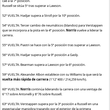
cae a la 7ª posición.
Russell se sitúa 5º tras superar a Lawson.
52ª VUELTA: Hadjar supera a Stroll por la 10ª posición.
54ª VUELTA: Tercer cambio de neumáticos (blandos) para Verstappen
que se incorpora a la pista en la 4ª posición.
Norris
vuelve a liderar la
carrera.
55ª VUELTA: Piastri se hace con la 5ª posición tras superar a Lawson.
56ª VUELTA: Hadjar supera por la 9ª posición a Gasly.
57ª VUELTA. Bearman supera a Lawson por la 6ª posición.
59ª VUELTA: Alexander Albon establece con su Williams la que será la
vuelta más rápida de carrera
(1'12''400 / 214,259 km/h).
60ª VUELTA:
Norris
continúa liderando la carrera con una ventaja de
6''17 sobre Antonelli y 8''76 sobre Russell.
63ª VUELTA: Verstappen supera por la 3ª posición a Russell en una
espectacular maniobra trazando por el exterior de la primera