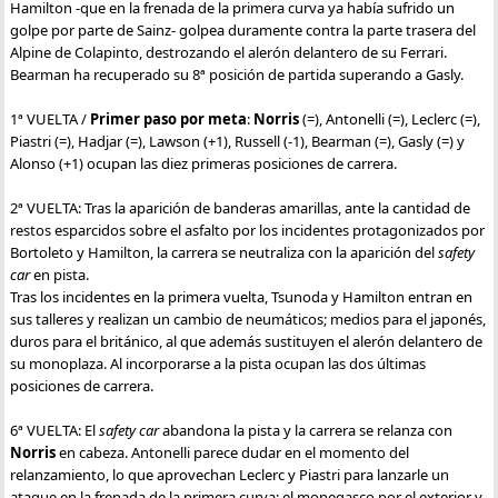
Hamilton -que en la frenada de la primera curva ya había sufrido un
golpe por parte de Sainz- golpea duramente contra la parte trasera del
Alpine de Colapinto, destrozando el alerón delantero de su Ferrari.
Bearman ha recuperado su 8ª posición de partida superando a Gasly.
1ª VUELTA /
Primer paso por meta
:
Norris
(=), Antonelli (=), Leclerc (=),
Piastri (=), Hadjar (=), Lawson (+1), Russell (-1), Bearman (=), Gasly (=) y
Alonso (+1) ocupan las diez primeras posiciones de carrera.
2ª VUELTA: Tras la aparición de banderas amarillas, ante la cantidad de
restos esparcidos sobre el asfalto por los incidentes protagonizados por
Bortoleto y Hamilton, la carrera se neutraliza con la aparición del
safety
car
en pista.
Tras los incidentes en la primera vuelta, Tsunoda y Hamilton entran en
sus talleres y realizan un cambio de neumáticos; medios para el japonés,
duros para el británico, al que además sustituyen el alerón delantero de
su monoplaza. Al incorporarse a la pista ocupan las dos últimas
posiciones de carrera.
6ª VUELTA: El
safety car
abandona la pista y la carrera se relanza con
Norris
en cabeza. Antonelli parece dudar en el momento del
relanzamiento, lo que aprovechan Leclerc y Piastri para lanzarle un
ataque en la frenada de la primera curva; el monegasco por el exterior y