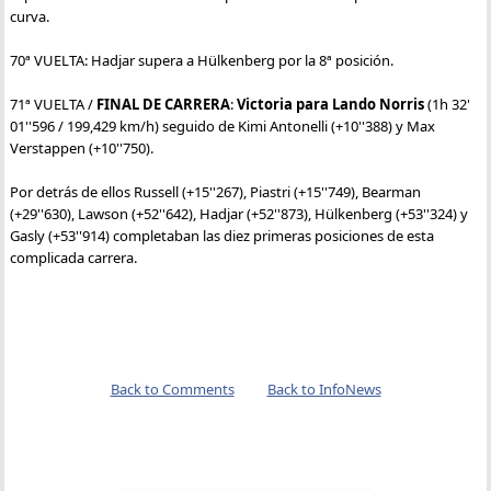
curva.
70ª VUELTA: Hadjar supera a Hülkenberg por la 8ª posición.
71ª VUELTA /
FINAL DE CARRERA
:
Victoria para Lando Norris
(1h 32'
01''596 / 199,429 km/h) seguido de Kimi Antonelli (+10''388) y Max
Verstappen (+10''750).
Por detrás de ellos Russell (+15''267), Piastri (+15''749), Bearman
(+29''630), Lawson (+52''642), Hadjar (+52''873), Hülkenberg (+53''324) y
Gasly (+53''914) completaban las diez primeras posiciones de esta
complicada carrera.
Back to Comments
Back to InfoNews