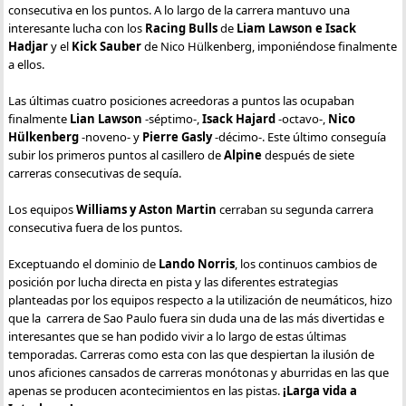
consecutiva en los puntos. A lo largo de la carrera mantuvo una
interesante lucha con los
Racing Bulls
de
Liam Lawson e Isack
Hadjar
y el
Kick Sauber
de Nico Hülkenberg, imponiéndose finalmente
a ellos.
Las últimas cuatro posiciones acreedoras a puntos las ocupaban
finalmente
Lian Lawson
-séptimo-,
Isack Hajard
-octavo-,
Nico
Hülkenberg
-noveno- y
Pierre Gasly
-décimo-. Este último conseguía
subir los primeros puntos al casillero de
Alpine
después de siete
carreras consecutivas de sequía.
Los equipos
Williams y Aston Martin
cerraban su segunda carrera
consecutiva fuera de los puntos.
Exceptuando el dominio de
Lando Norris
, los continuos cambios de
posición por lucha directa en pista y las diferentes estrategias
planteadas por los equipos respecto a la utilización de neumáticos, hizo
que la carrera de Sao Paulo fuera sin duda una de las más divertidas e
interesantes que se han podido vivir a lo largo de estas últimas
temporadas. Carreras como esta con las que despiertan la ilusión de
unos aficiones cansados de carreras monótonas y aburridas en las que
apenas se producen acontecimientos en las pistas.
¡Larga vida a