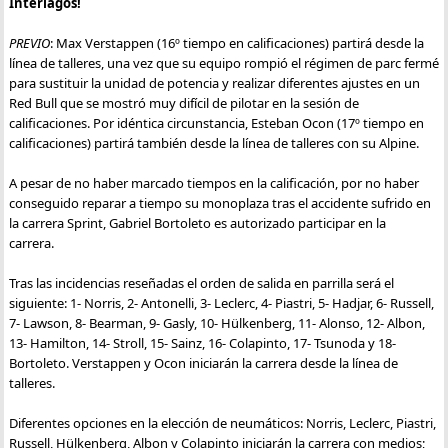
Interlagos!
PREVIO
: Max Verstappen (16º tiempo en calificaciones) partirá desde la
línea de talleres, una vez que su equipo rompió el régimen de parc fermé
para sustituir la unidad de potencia y realizar diferentes ajustes en un
Red Bull que se mostró muy difícil de pilotar en la sesión de
calificaciones. Por idéntica circunstancia, Esteban Ocon (17º tiempo en
calificaciones) partirá también desde la línea de talleres con su Alpine.
A pesar de no haber marcado tiempos en la calificación, por no haber
conseguido reparar a tiempo su monoplaza tras el accidente sufrido en
la carrera Sprint, Gabriel Bortoleto es autorizado participar en la
carrera.
Tras las incidencias reseñadas el orden de salida en parrilla será el
siguiente: 1- Norris, 2- Antonelli, 3- Leclerc, 4- Piastri, 5- Hadjar, 6- Russell,
7- Lawson, 8- Bearman, 9- Gasly, 10- Hülkenberg, 11- Alonso, 12- Albon,
13- Hamilton, 14- Stroll, 15- Sainz, 16- Colapinto, 17- Tsunoda y 18-
Bortoleto. Verstappen y Ocon iniciarán la carrera desde la línea de
talleres.
Diferentes opciones en la elección de neumáticos: Norris, Leclerc, Piastri,
Russell, Hülkenberg, Albon y Colapinto iniciarán la carrera con medios;