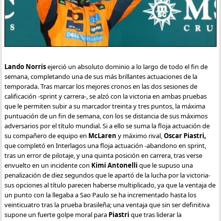
Lando Norris
ejerció un absoluto dominio a lo largo de todo el fin de
semana, completando una de sus más brillantes actuaciones de la
temporada. Tras marcar los mejores cronos en las dos sesiones de
calificación -sprint y carrera-, se alzó con la victoria en ambas pruebas
que le permiten subir a su marcador treinta y tres puntos, la máxima
puntuación de un fin de semana, con los se distancia de sus máximos
adversarios por el título mundial. Si a ello se suma la floja actuación de
su compañero de equipo en
McLaren
y máximo rival,
Oscar Piastri,
que completó en Interlagos una floja actuación -abandono en sprint,
tras un error de pilotaje, y una quinta posición en carrera, tras verse
envuelto en un incidente con
Kimi Antonelli
que le supuso una
penalización de diez segundos que le apartó de la lucha por la victoria-
sus opciones al título parecen haberse multiplicado, ya que la ventaja de
un punto con la llegaba a Sao Paulo se ha incrementado hasta los
veinticuatro tras la prueba brasileña; una ventaja que sin ser definitiva
supone un fuerte golpe moral para
Piastri
que tras liderar la