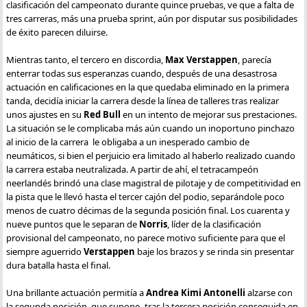
clasificación del campeonato durante quince pruebas, ve que a falta de
tres carreras, más una prueba sprint, aún por disputar sus posibilidades
de éxito parecen diluirse.
Mientras tanto, el tercero en discordia,
Max Verstappen
, parecía
enterrar todas sus esperanzas cuando, después de una desastrosa
actuación en calificaciones en la que quedaba eliminado en la primera
tanda, decidía iniciar la carrera desde la línea de talleres tras realizar
unos ajustes en su
Red Bull
en un intento de mejorar sus prestaciones.
La situación se le complicaba más aún cuando un inoportuno pinchazo
al inicio de la carrera le obligaba a un inesperado cambio de
neumáticos, si bien el perjuicio era limitado al haberlo realizado cuando
la carrera estaba neutralizada. A partir de ahí, el tetracampeón
neerlandés brindó una clase magistral de pilotaje y de competitividad en
la pista que le llevó hasta el tercer cajón del podio, separándole poco
menos de cuatro décimas de la segunda posición final. Los cuarenta y
nueve puntos que le separan de
Norris
, líder de la clasificación
provisional del campeonato, no parece motivo suficiente para que el
siempre aguerrido
Verstappen
baje los brazos y se rinda sin presentar
dura batalla hasta el final.
Una brillante actuación permitía a
Andrea Kimi Antonelli
alzarse con
la segunda posición, que supone -tras la tercera posición conseguida en