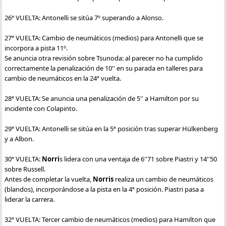
26ª VUELTA: Antonelli se sitúa 7º superando a Alonso.
27ª VUELTA: Cambio de neumáticos (medios) para Antonelli que se
incorpora a pista 11º.
Se anuncia otra revisión sobre Tsunoda: al parecer no ha cumplido
correctamente la penalización de 10'' en su parada en talleres para
cambio de neumáticos en la 24ª vuelta.
28ª VUELTA: Se anuncia una penalización de 5'' a Hamilton por su
incidente con Colapinto.
29ª VUELTA: Antonelli se sitúa en la 5ª posición tras superar Hülkenberg
y a Albon.
30ª VUELTA:
Norri
s lidera con una ventaja de 6''71 sobre Piastri y 14''50
sobre Russell.
Antes de completar la vuelta,
Norris
realiza un cambio de neumáticos
(blandos), incorporándose a la pista en la 4ª posición. Piastri pasa a
liderar la carrera.
32ª VUELTA: Tercer cambio de neumáticos (medios) para Hamilton que