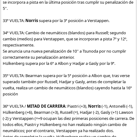
se incorpora a pista en la última posición tras cumplir su penalización de
5''.
33ª VUELTA:
Norris
supera por la 3ª posición a Verstappen.
34ª VUELTA: Cambio de neumáticos (blandos) para Russell; segundo
cambio (medios) para Verstappen, que se incorporan a pista 7º y 12º,
respectivamente.
Se anuncia una nueva penalización de 10'' a Tsunoda por no cumplir
correctamente su penalización anterior.
Hülkenberg supera por la 6ª a Albon y Hadjar a Gasly por la 9ª.
35ª VUELTA: Bearman supera por la 5ª posición a Albon que, tras verse
superado también por Russell, Hadjar y Gasly, antes de completar la
vuelta, realiza un cambio de neumáticos (blandos) cayendo hasta la 16ª
posición
36ª VUELTA /
MITAD DE CARRERA
: Piastri (+3),
Norris
(-1), Antonelli (-1),
Hülkenberg (+6), Bearman (+3), Russell (=), Hadjar (-2), Gasly (+1) Lawson
(-2) y Verstappen (=+9 ocupan las diez primeras posiciones de carrera. De
todos ellos, Piastri y Hülkenberg no han realizado ningún cambio de
neumáticos; por el contrario, Verstappen ya ha realizado dos.
Antes de completar la vuelta, Hülkenberg realiza un cambio de