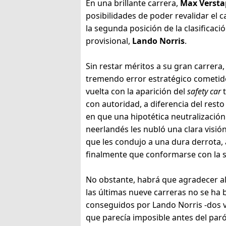
En una brillante carrera,
Max Verst
posibilidades de poder revalidar el
la segunda posición de la clasificaci
provisional,
Lando Norris
.
Sin restar méritos a su gran carrera,
tremendo error estratégico cometid
vuelta con la aparición del
safety car
t
con autoridad, a diferencia del rest
en que una hipotética neutralización
neerlandés les nubló una clara visió
que les condujo a una dura derrota, 
finalmente que conformarse con la 
No obstante, habrá que agradecer a
las últimas nueve carreras no se ha b
conseguidos por Lando Norris -dos vict
que parecía imposible antes del par