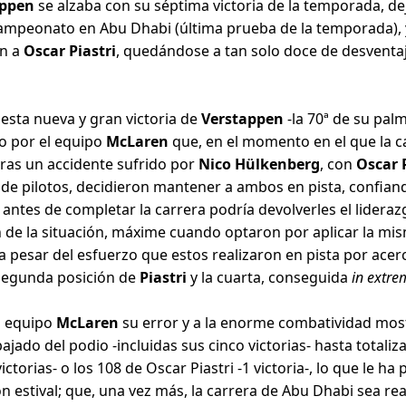
appen
se alzaba con su séptima victoria de la temporada, d
 campeonato en Abu Dhabi (última prueba de la temporada), 
ón a
Oscar Piastri
, quedándose a tan solo doce de desventaja
 esta nueva y gran victoria de
Verstappen
-la 70ª de su pal
o por el equipo
McLaren
que, en el momento en el que la ca
ras un accidente sufrido por
Nico Hülkenberg
, con
Oscar 
o de pilotos, decidieron mantener a ambos en pista, confian
 antes de completar la carrera podría devolverles el lideraz
n de la situación, máxime cuando optaron por aplicar la mism
a pesar del esfuerzo que estos realizaron en pista por acer
segunda posición de
Piastri
y la cuarta, conseguida
in extre
l equipo
McLaren
su error y a la enorme combatividad mo
ajado del podio -incluidas sus cinco victorias- hasta totaliz
orias- o los 108 de Oscar Piastri -1 victoria-, lo que le ha p
ón estival; que, una vez más, la carrera de Abu Dhabi sea 