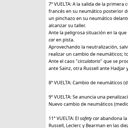
7ª VUELTA: A la salida de la primera
francés en su neumático posterior de
un pinchazo en su neumático delanter
alcanzar su taller.
Ante la peligrosa situación en la que
car
en pista.
Aprovechando la neutralización, salv
realizar un cambio de neumáticos; t
Ante el caos "
circulatorio
" que se pro
ante Sainz, otra Russell ante Hadjar
8ª VUELTA: Cambio de neumáticos (du
9ª VUELTA: Se anuncia una penalizaci
Nuevo cambio de neumáticos (medios) 
11ª VUELTA: El
safety car
abandona la p
Russell, Leclerc y Bearman en las di