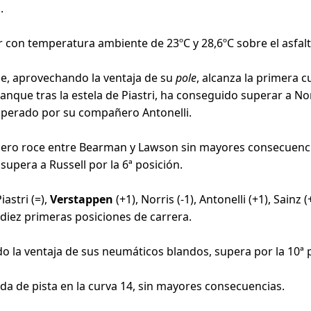
.
 con temperatura ambiente de 23ºC y 28,6ºC sobre el asfalto
ue, aprovechando la ventaja de su
pole
, alcanza la primera 
anque tras la estela de Piastri, ha conseguido superar a Nor
superado por su compañero Antonelli.
ligero roce entre Bearman y Lawson sin mayores consecuenc
supera a Russell por la 6ª posición.
Piastri (=),
Verstappen
(+1), Norris (-1), Antonelli (+1), Sainz 
as diez primeras posiciones de carrera.
 la ventaja de sus neumáticos blandos, supera por la 10ª p
ida de pista en la curva 14, sin mayores consecuencias.