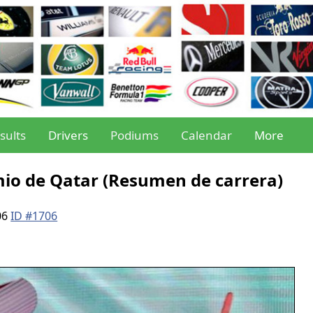
sults
Drivers
Podiums
Calendar
More
emio de Qatar (Resumen de carrera)
06
ID #1706