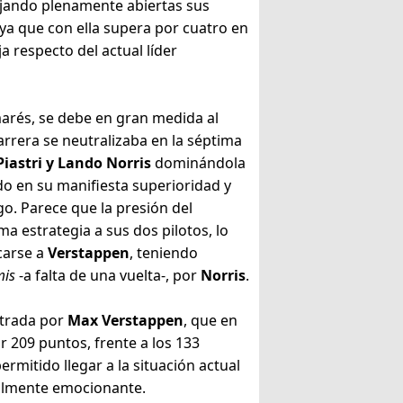
ejando plenamente abiertas sus
ya que con ella supera por cuatro en
 respecto del actual líder
marés, se debe en gran medida al
rrera se neutralizaba en la séptima
Piastri y Lando Norris
dominándola
do en su manifiesta superioridad y
go. Parece que la presión del
a estrategia a sus dos pilotos, lo
carse a
Verstappen
, teniendo
mis
-a falta de una vuelta-, por
Norris
.
strada por
Max Verstappen
, que en
ar 209 puntos, frente a los 133
ermitido llegar a la situación actual
realmente emocionante.