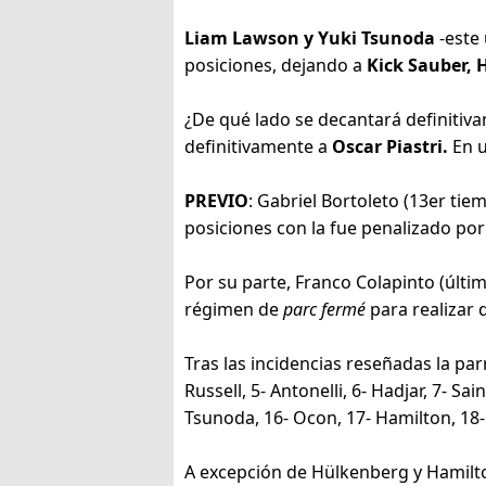
Liam Lawson y Yuki Tsunoda
-este 
posiciones, dejando a
Kick Sauber, 
¿De qué lado se decantará definitivame
definitivamente a
Oscar Piastri.
En u
PREVIO
: Gabriel Bortoleto (13er tie
posiciones con la fue penalizado por 
Por su parte, Franco Colapinto (últim
régimen de
parc fermé
para realizar 
Tras las incidencias reseñadas la parr
Russell, 5- Antonelli, 6- Hadjar, 7- S
Tsunoda, 16- Ocon, 17- Hamilton, 18- S
A excepción de Hülkenberg y Hamilton