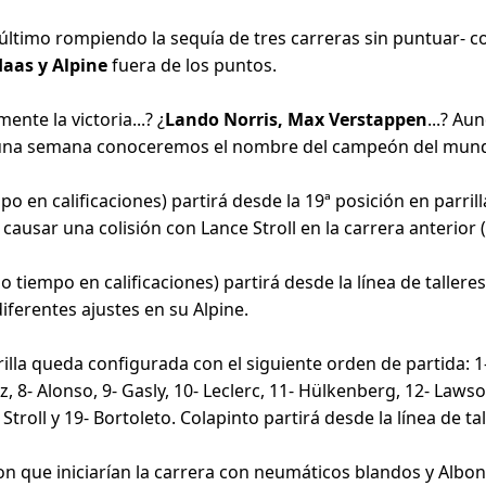
último rompiendo la sequía de tres carreras sin puntuar- 
Haas y Alpine
fuera de los puntos.
nte la victoria...? ¿
Lando Norris, Max Verstappen
...? A
na semana conoceremos el nombre del campeón del mund
mpo en calificaciones) partirá desde la 19ª posición en parril
causar una colisión con Lance Stroll en la carrera anterior 
o tiempo en calificaciones) partirá desde la línea de tallere
diferentes ajustes en su Alpine.
illa queda configurada con el siguiente orden de partida: 1- 
ainz, 8- Alonso, 9- Gasly, 10- Leclerc, 11- Hülkenberg, 12- Law
troll y 19- Bortoleto. Colapinto partirá desde la línea de tal
 que iniciarían la carrera con neumáticos blandos y Albon 