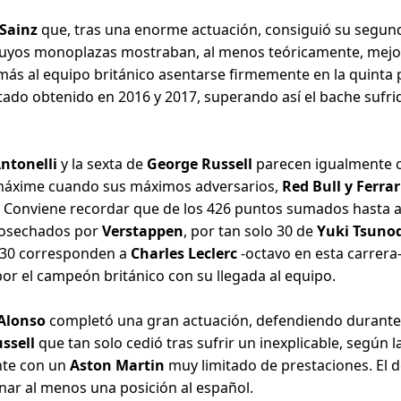
 Sainz
que, tras una enorme actuación, consiguió su segundo
cuyos monoplazas mostraban, al menos teóricamente, mejo
más al equipo británico asentarse firmemente en la quinta
tado obtenido en 2016 y 2017, superando así el bache sufrido
ntonelli
y la sexta de
George Russell
parecen igualmente c
máxime cuando sus máximos adversarios,
Red Bull y Ferrar
s. Conviene recordar que de los 426 puntos sumados hasta a
cosechados por
Verstappen
, por tan solo 30 de
Yuki Tsuno
230 corresponden a
Charles Leclerc
-octavo en esta carrera
por el campeón británico con su llegada al equipo.
Alonso
completó una gran actuación, defendiendo durante 
ussell
que tan solo cedió tras sufrir un inexplicable, según 
nte con un
Aston Martin
muy limitado de prestaciones. El
ganar al menos una posición al español.