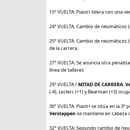
15ª VUELTA: Piastri lidera con una ve
24ª VUELTA: Cambio de neumáticos (med
25ª VUELTA: Cambio de neumáticos (me
de la carrera.
27ª VUELTA: Se anuncia otra penaliza
línea de talleres
29ª VUELTA /
MITAD DE CARRERA
:
V
(-4), Leclerc (+1) y Bearman (+3) ocu
30ª VUELTA: Piastri se sitúa en la 3ª 
Verstappen
se mantiene en cabeza co
32ª VUELTA: Segundo cambio de ne