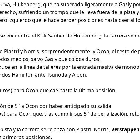
 curva, Hülkenberg, que ha superado ligeramente a Gasly por
recho, sufriendo un trompo que le lleva fuera de la pista y
o izquierdo que le hace perder posiciones hasta caer al fo
 se encuentra el Kick Sauber de Hülkenberg, la carrera se ne
o Piastri y Norris -sorprendentemente- y Ocon, el resto de p
odos medios, salvo Gasly que coloca duros.
duce en la línea de talleres por la entrada masiva de monop
 y dos Hamilton ante Tsunoda y Albon.
ros) para Ocon que cae hasta la última posición.
ón de 5'' a Ocon por haber anticipado su salida.
para Ocon que, tras cumplir sus 5'' de penalización, retorn
ista y la carrera se relanza con Piastri, Norris,
Verstappen
ez primeras posiciones.