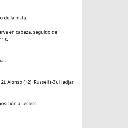
 de la pista.
curva en cabeza, seguido de
ris.
ias.
(+2), Alonso (+2), Russell (-3), Hadjar
osición a Leclerc.