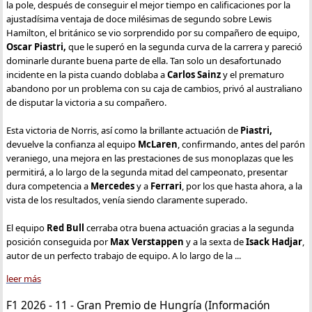
la pole, después de conseguir el mejor tiempo en calificaciones por la
ajustadísima ventaja de doce milésimas de segundo sobre Lewis
Hamilton, el británico se vio sorprendido por su compañero de equipo,
Oscar Piastri,
que le superó en la segunda curva de la carrera y pareció
dominarle durante buena parte de ella. Tan solo un desafortunado
incidente en la pista cuando doblaba a
Carlos Sainz
y el prematuro
abandono por un problema con su caja de cambios, privó al australiano
de disputar la victoria a su compañero.
Esta victoria de Norris, así como la brillante actuación de
Piastri,
devuelve la confianza al equipo
McLaren
, confirmando, antes del parón
veraniego, una mejora en las prestaciones de sus monoplazas que les
permitirá, a lo largo de la segunda mitad del campeonato, presentar
dura competencia a
Mercedes
y a
Ferrari
, por los que hasta ahora, a la
vista de los resultados, venía siendo claramente superado.
El equipo
Red Bull
cerraba otra buena actuación gracias a la segunda
posición conseguida por
Max Verstappen
y a la sexta de
Isack Hadjar
,
autor de un perfecto trabajo de equipo. A lo largo de la ...
leer más
F1 2026 - 11 - Gran Premio de Hungría (Información