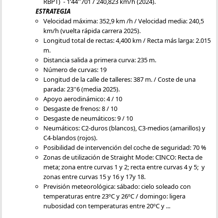
RBPT) - 1’44''701 / 240,823 km/h (2024).
ESTRATEGIA
Velocidad máxima: 352,9 km /h / Velocidad media: 240,5
km/h (vuelta rápida carrera 2025).
Longitud total de rectas: 4,400 km / Recta más larga: 2.015
m.
Distancia salida a primera curva: 235 m.
Número de curvas: 19
Longitud de la calle de talleres: 387 m. / Coste de una
parada: 23''6 (media 2025).
Apoyo aerodinámico: 4 / 10
Desgaste de frenos: 8 / 10
Desgaste de neumáticos: 9 / 10
Neumáticos: C2-duros (blancos), C3-medios (amarillos) y
C4-blandos (rojos).
Posibilidad de intervención del coche de seguridad: 70 %
Zonas de utilización de Straight Mode: CINCO: Recta de
meta; zona entre curvas 1 y 2; recta entre curvas 4 y 5; y
zonas entre curvas 15 y 16 y 17y 18.
Previsión meteorológica: sábado: cielo soleado con
temperaturas entre 23ºC y 26ºC / domingo: ligera
nubosidad con temperaturas entre 20ºC y ...