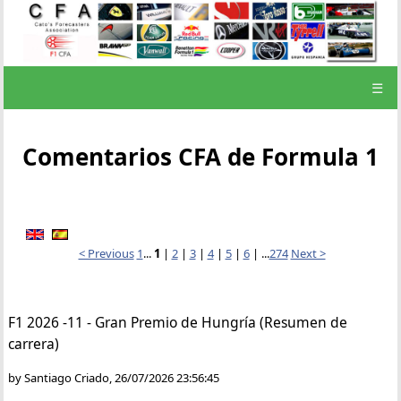
☰
Comentarios CFA de Formula 1
< Previous
1
...
1
|
2
|
3
|
4
|
5
|
6
| ...
274
Next >
F1 2026 -11 - Gran Premio de Hungría (Resumen de
carrera)
by Santiago Criado, 26/07/2026 23:56:45